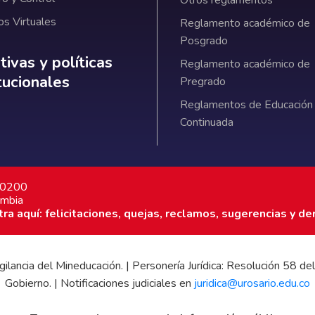
Otros reglamentos
os Virtuales
Reglamento académico de
Posgrado
ativas y políticas institucionales
ivas y políticas
Reglamento académico de
itucionales
Pregrado
Reglamentos de Educación
Continuada
7 0200
ombia
a aquí: felicitaciones, quejas, reclamos, sugerencias y de
 vigilancia del Mineducación. | Personería Jurídica: Resolución 58
Gobierno. | Notificaciones judiciales en
juridica@urosario.edu.co