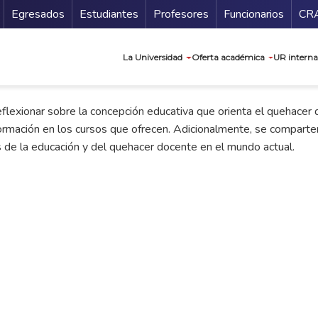
Secundario
Gu
Egresados
Estudiantes
Profesores
Funcionarios
CR
Navegación prin
La Universidad
Oferta académica
UR interna
 reflexionar sobre la concepción educativa que orienta el quehace
ormación en los cursos que ofrecen. Adicionalmente, se comparten
 de la educación y del quehacer docente en el mundo actual.