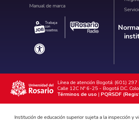
Manual de marca
Servici
Trabaja
Norm
Normat
con
nosotros.
inst
Línea de atención Bogotá: (601) 29
Calle 12C Nº 6-25 - Bogotá D.C. Col
Términos de uso
|
PQRSDF (Registr
Institución de educación superior sujeta a la inspección y