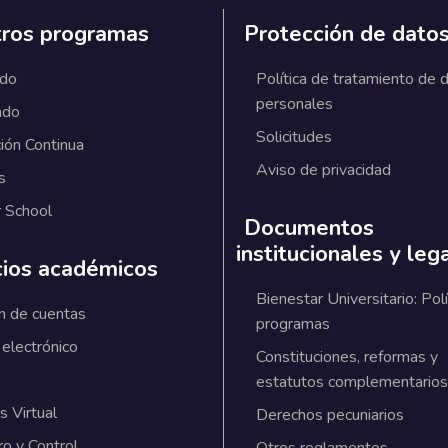
ros programas
Protección de dato
ado
Política de tratamiento de 
personales
ado
Solicitudes
ión Continua
Aviso de privacidad
s
 School
Documentos
institucionales y leg
cios académicos
Bienestar Universitario: Polí
n de cuentas
programas
 electrónico
Constituciones, reformas y
estatutos complementarios
 Virtual
Derechos pecuniarios
ro y Control