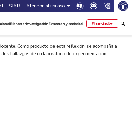
ía de servicios
Icon
Icon
Icon
AI
SIAR
Atención al usuario
cipal
Financiación
cional
Bienestar
Investigación
Extensión y sociedad
r docente. Como producto de esta reflexión, se acompaña a
 los hallazgos de un laboratorio de experimentación