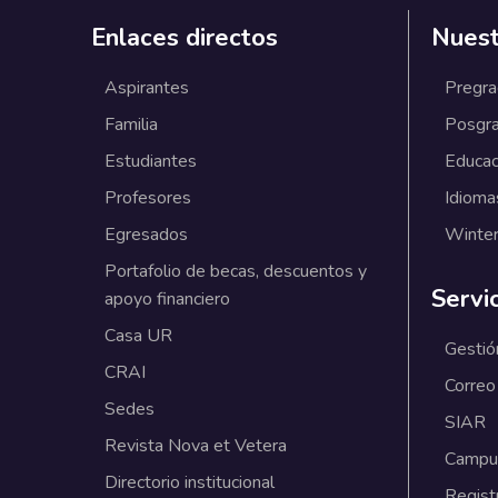
Enlaces directos
Nuest
Aspirantes
Pregr
Familia
Posgr
Estudiantes
Educac
Profesores
Idioma
Egresados
Winter
Portafolio de becas, descuentos y
Servi
apoyo financiero
Casa UR
Gestió
CRAI
Correo
Sedes
SIAR
Revista Nova et Vetera
Campus
Directorio institucional
Regist