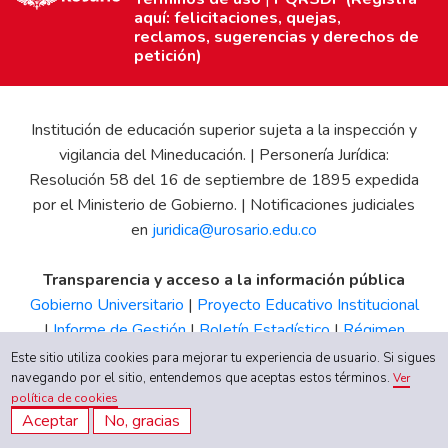
aquí: felicitaciones, quejas,
reclamos, sugerencias y derechos de
petición)
Institución de educación superior sujeta a la inspección y
vigilancia del Mineducación. | Personería Jurídica:
Resolución 58 del 16 de septiembre de 1895 expedida
por el Ministerio de Gobierno. | Notificaciones judiciales
en
juridica@urosario.edu.co
Transparencia y acceso a la información pública
Gobierno Universitario
|
Proyecto Educativo Institucional
|
Informe de Gestión
|
Boletín Estadístico
|
Régimen
Tributario
|
Estados Financieros
|
Código de Ética
|
Canal
Este sitio utiliza cookies para mejorar tu experiencia de usuario. Si sigues
de Integridad UR
navegando por el sitio, entendemos que aceptas estos términos.
Ver
política de cookies
Aceptar
No, gracias