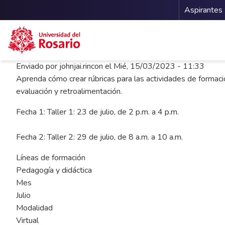
Menu 
Aspirantes
Pasar al contenido principal
Enviado por
johnjai.rincon
el
Mié, 15/03/2023 - 11:33
Aprenda cómo crear rúbricas para las actividades de formaci
evaluación y retroalimentación.
Fecha 1: Taller 1: 23 de julio, de 2 p.m. a 4 p.m.
Fecha 2: Taller 2: 29 de julio, de 8 a.m. a 10 a.m.
Líneas de formación
Pedagogía y didáctica
Mes
Julio
Modalidad
Virtual