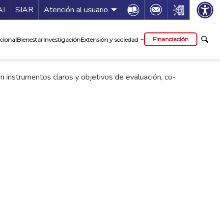
ía de servicios
Icon
Icon
Icon
AI
SIAR
Atención al usuario
cipal
Financiación
cional
Bienestar
Investigación
Extensión y sociedad
n instrumentos claros y objetivos de evaluación, co-