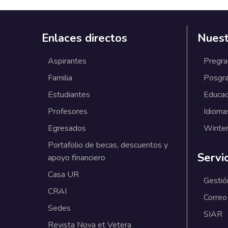
Enlaces directos
Nuest
Aspirantes
Pregr
Familia
Posgr
Estudiantes
Educac
Profesores
Idioma
Egresados
Winter
Portafolio de becas, descuentos y
Servi
apoyo financiero
Casa UR
Gestió
CRAI
Correo
Sedes
SIAR
Revista Nova et Vetera