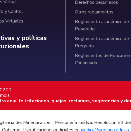
 Virtual
Derechos pecuniarios
ro y Control
Otros reglamentos
os Virtuales
Reglamento académico de
Posgrado
ativas y políticas institucionales
ivas y políticas
Reglamento académico de
itucionales
Pregrado
Reglamentos de Educación
Continuada
7 0200
ombia
a aquí: felicitaciones, quejas, reclamos, sugerencias y de
 vigilancia del Mineducación. | Personería Jurídica: Resolución 58
Gobierno. | Notificaciones judiciales en
juridica@urosario.edu.co