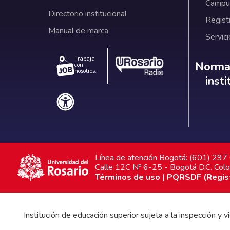
Campus
Directorio institucional
Regist
Manual de marca
Servici
Trabaja
Norm
Normat
con
nosotros.
inst
Línea de atención Bogotá: (601) 29
Calle 12C Nº 6-25 - Bogotá D.C. Col
Términos de uso
|
PQRSDF (Registr
Institución de educación superior sujeta a la inspección y