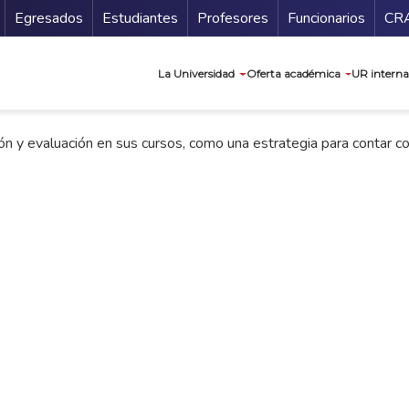
Secundario
Gu
Egresados
Estudiantes
Profesores
Funcionarios
CR
Navegación prin
La Universidad
Oferta académica
UR interna
ón y evaluación en sus cursos, como una estrategia para contar co