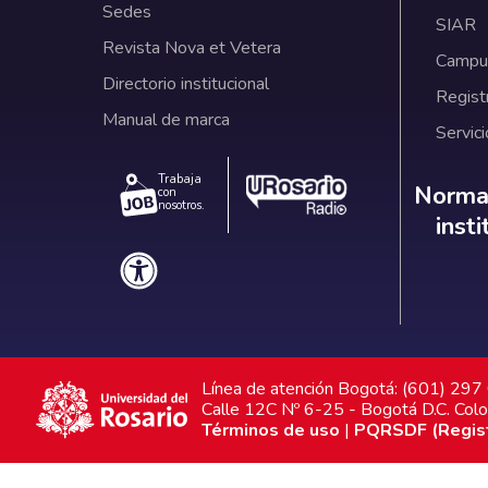
Sedes
SIAR
Revista Nova et Vetera
Campus
Directorio institucional
Regist
Manual de marca
Servici
Trabaja
Norm
Normat
con
nosotros.
inst
Línea de atención Bogotá: (601) 29
Calle 12C Nº 6-25 - Bogotá D.C. Col
Términos de uso
|
PQRSDF (Registr