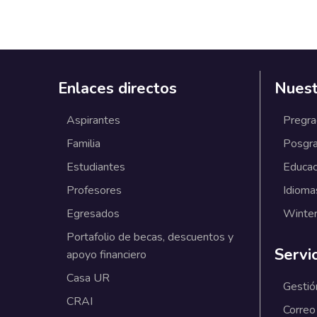
Enlaces directos
Nuest
Aspirantes
Pregr
Familia
Posgr
Estudiantes
Educac
Profesores
Idioma
Egresados
Winter
Portafolio de becas, descuentos y
Servi
apoyo financiero
Casa UR
Gestió
CRAI
Correo