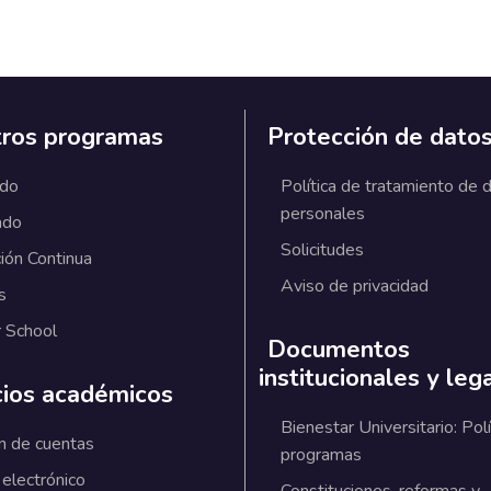
ros programas
Protección de dato
ado
Política de tratamiento de 
personales
ado
Solicitudes
ión Continua
Aviso de privacidad
s
 School
Documentos
institucionales y leg
cios académicos
Bienestar Universitario: Polí
n de cuentas
programas
 electrónico