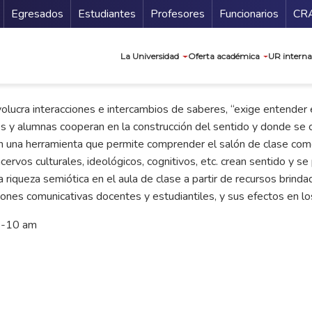
Secundario
Gu
Egresados
Estudiantes
Profesores
Funcionarios
CR
Navegación prin
La Universidad
Oferta académica
UR interna
olucra interacciones e intercambios de saberes, “exige entender
s y alumnas cooperan en la construcción del sentido y donde se c
 en una herramienta que permite comprender el salón de clase com
acervos culturales, ideológicos, cognitivos, etc. crean sentido y s
 riqueza semiótica en el aula de clase a partir de recursos brindad
iones comunicativas docentes y estudiantiles, y sus efectos en l
 8-10 am