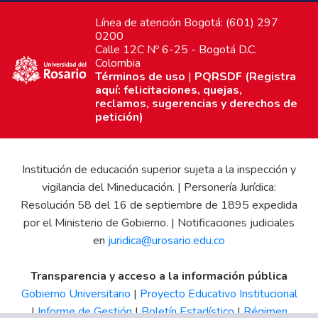
Línea de atención Bogotá: (601) 297
0200
Calle 12C Nº 6-25 - Bogotá D.C.
Colombia
Términos de uso
|
PQRSDF (Registra
aquí: felicitaciones, quejas,
reclamos, sugerencias y derechos de
petición)
Institución de educación superior sujeta a la inspección y
vigilancia del Mineducación. | Personería Jurídica:
Resolución 58 del 16 de septiembre de 1895 expedida
por el Ministerio de Gobierno. | Notificaciones judiciales
en
juridica@urosario.edu.co
Transparencia y acceso a la información pública
Gobierno Universitario
|
Proyecto Educativo Institucional
|
Informe de Gestión
|
Boletín Estadístico
|
Régimen