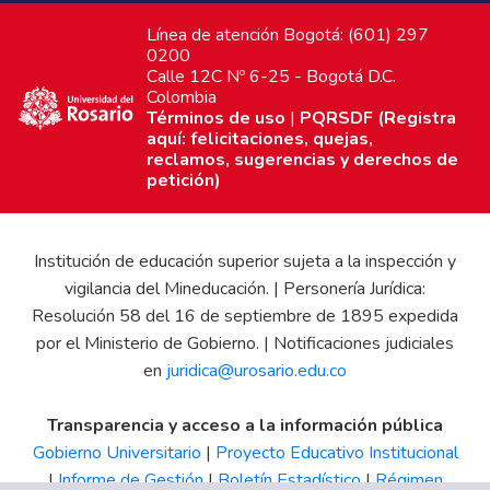
Línea de atención Bogotá: (601) 297
0200
Calle 12C Nº 6-25 - Bogotá D.C.
Colombia
Términos de uso
|
PQRSDF (Registra
aquí: felicitaciones, quejas,
reclamos, sugerencias y derechos de
petición)
Institución de educación superior sujeta a la inspección y
vigilancia del Mineducación. | Personería Jurídica:
Resolución 58 del 16 de septiembre de 1895 expedida
por el Ministerio de Gobierno. | Notificaciones judiciales
en
juridica@urosario.edu.co
Transparencia y acceso a la información pública
Gobierno Universitario
|
Proyecto Educativo Institucional
|
Informe de Gestión
|
Boletín Estadístico
|
Régimen