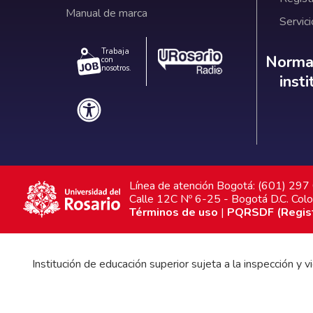
Manual de marca
Servici
Trabaja
Norm
Normat
con
nosotros.
inst
Línea de atención Bogotá: (601) 29
Calle 12C Nº 6-25 - Bogotá D.C. Col
Términos de uso
|
PQRSDF (Registr
Institución de educación superior sujeta a la inspección y