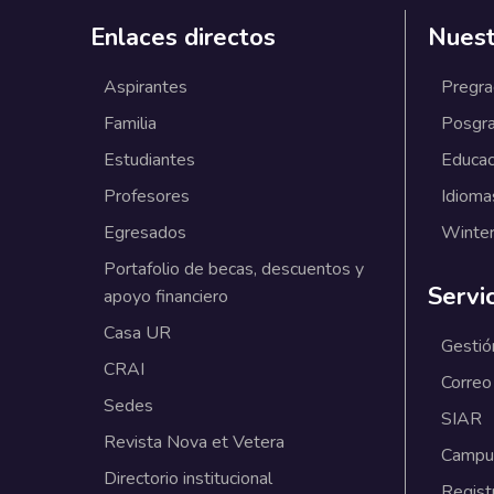
Enlaces directos
Nuest
Aspirantes
Pregr
Familia
Posgr
Estudiantes
Educac
Profesores
Idioma
Egresados
Winter
Portafolio de becas, descuentos y
Servi
apoyo financiero
Casa UR
Gestió
CRAI
Correo
Sedes
SIAR
Revista Nova et Vetera
Campus
Directorio institucional
Regist