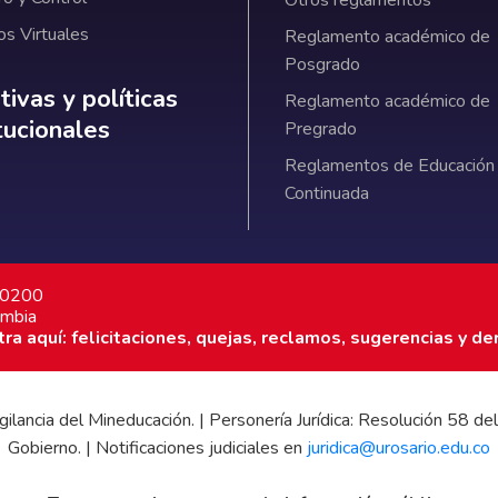
Otros reglamentos
os Virtuales
Reglamento académico de
Posgrado
ativas y políticas institucionales
ivas y políticas
Reglamento académico de
itucionales
Pregrado
Reglamentos de Educación
Continuada
7 0200
ombia
a aquí: felicitaciones, quejas, reclamos, sugerencias y de
 vigilancia del Mineducación. | Personería Jurídica: Resolución 58
Gobierno. | Notificaciones judiciales en
juridica@urosario.edu.co