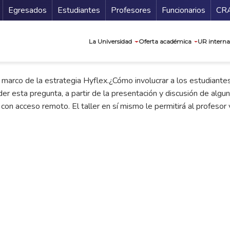
Secundario
Gu
Egresados
Estudiantes
Profesores
Funcionarios
CR
Navegación prin
La Universidad
Oferta académica
UR interna
l marco de la estrategia Hyflex.¿Cómo involucrar a los estudiante
der esta pregunta, a partir de la presentación y discusión de alg
n acceso remoto. El taller en sí mismo le permitirá al profesor 