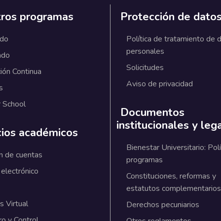
ros programas
Protección de dato
ado
Política de tratamiento de 
personales
ado
Solicitudes
ión Continua
Aviso de privacidad
s
 School
Documentos
institucionales y leg
cios académicos
Bienestar Universitario: Polí
n de cuentas
programas
 electrónico
Constituciones, reformas y
estatutos complementarios
 Virtual
Derechos pecuniarios
ro y Control