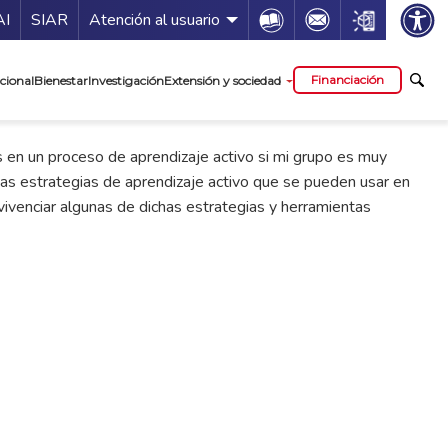
ía de servicios
Icon
Icon
Icon
AI
SIAR
Atención al usuario
cipal
Financiación
cional
Bienestar
Investigación
Extensión y sociedad
s en un proceso de aprendizaje activo si mi grupo es muy
unas estrategias de aprendizaje activo que se pueden usar en
vivenciar algunas de dichas estrategias y herramientas