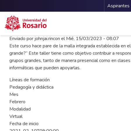
Menu 
Aspirantes
Pasar al contenido principal
Enviado por
johnjai.rincon
el
Mié, 15/03/2023 - 08:07
Este curso hace pare de la malla integrada establecida en e
grande?” Este taller tiene como objetivo contribuir a respon
grupos grandes, tanto de manera presencial como en clases co
informáticas que pueden apoyarlas.
Líneas de formación
Pedagogía y didáctica
Mes
Febrero
Modalidad
Virtual
Fecha de inicio