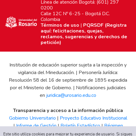
Línea de atención Bogotá: (601) 297
0200
Calle 12C Nº 6-25 - Bogotá D.C.
Colombia
Términos de uso
|
PQRSDF (Registra
aquí: felicitaciones, quejas,
reclamos, sugerencias y derechos de
petición)
Institución de educación superior sujeta a la inspección y
vigilancia del Mineducación. | Personería Jurídica:
Resolución 58 del 16 de septiembre de 1895 expedida
por el Ministerio de Gobierno. | Notificaciones judiciales
en
juridica@urosario.edu.co
Transparencia y acceso a la información pública
Gobierno Universitario
|
Proyecto Educativo Institucional
|
Informe de Gestión
|
Boletín Estadístico
|
Régimen
Tributario
|
Estados Financieros
|
Código de Ética
|
Canal
Este sitio utiliza cookies para mejorar tu experiencia de usuario. Si sigues