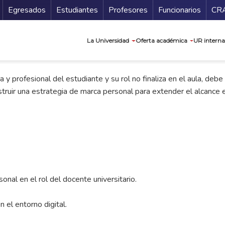
Secundario
Gu
Egresados
Estudiantes
Profesores
Funcionarios
CR
Navegación prin
La Universidad
Oferta académica
UR interna
a y profesional del estudiante y su rol no finaliza en el aula, de
struir una estrategia de marca personal para extender el alcance e 
nal en el rol del docente universitario.
 el entorno digital.