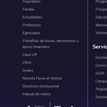
Aspirantes
Pregr
Familia
Posgr
Estudiantes
Educac
Profesores
Idioma
Egresados
Winter
Portafolio de becas, descuentos y
Servi
apoyo financiero
Casa UR
Gestió
CRAI
Correo
Sedes
SIAR
Revista Nova et Vetera
Campus
Directorio institucional
Regist
Manual de marca
Servici