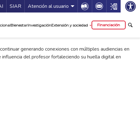
ía de servicios
Icon
Icon
Icon
AI
SIAR
Atención al usuario
cipal
Financiación
cional
Bienestar
Investigación
Extensión y sociedad
be continuar generando conexiones con múltiples audiencias en
influencia del profesor fortaleciendo su huella digital en