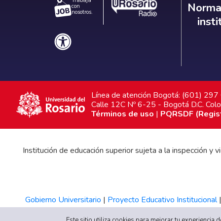
Trabaja
Norm
Normat
con
nosotros.
inst
Línea de atención Bogotá: (601) 29
Calle 12C Nº 6-25 - Bogotá D.C. Col
Términos de uso
|
PQRSDF (Registr
Institución de educación superior sujeta a la inspección y
Gobierno Universitario
|
Proyecto Educativo Institucional
Este sitio utiliza cookies para mejorar tu experiencia