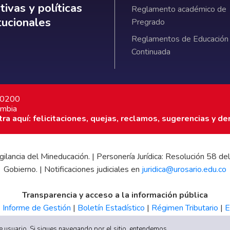
ativas y políticas institucionales
ivas y políticas
Reglamento académico de
itucionales
Pregrado
Reglamentos de Educación
Continuada
7 0200
ombia
a aquí: felicitaciones, quejas, reclamos, sugerencias y de
 vigilancia del Mineducación. | Personería Jurídica: Resolución 58
Gobierno. | Notificaciones judiciales en
juridica@urosario.edu.co
Transparencia y acceso a la información pública
|
Informe de Gestión
|
Boletín Estadístico
|
Régimen Tributario
|
E
UR
 de usuario. Si sigues navegando por el sitio, entendemos