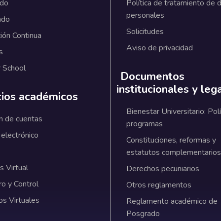
ado
Política de tratamiento de 
personales
ado
Solicitudes
ión Continua
Aviso de privacidad
s
 School
Documentos
institucionales y leg
cios académicos
Bienestar Universitario: Polí
n de cuentas
programas
 electrónico
Constituciones, reformas y
estatutos complementarios
 Virtual
Derechos pecuniarios
ro y Control
Otros reglamentos
os Virtuales
Reglamento académico de
Posgrado