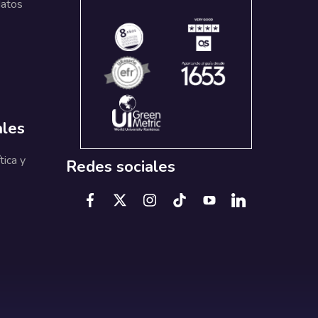
datos
ales
tica y
Redes sociales