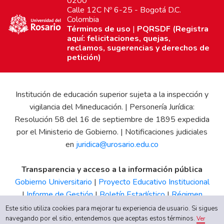
0200
Calle 12C Nº 6-25 - Bogotá D.C.
Colombia
Términos de uso
|
PQRSDF (Registra
aquí: felicitaciones, quejas,
reclamos, sugerencias y derechos de
petición)
Institución de educación superior sujeta a la inspección y
vigilancia del Mineducación. | Personería Jurídica:
Resolución 58 del 16 de septiembre de 1895 expedida
por el Ministerio de Gobierno. | Notificaciones judiciales
en
juridica@urosario.edu.co
Transparencia y acceso a la información pública
Gobierno Universitario
|
Proyecto Educativo Institucional
|
Informe de Gestión
|
Boletín Estadístico
|
Régimen
Tributario
|
Estados Financieros
|
Código de Ética
|
Canal
Este sitio utiliza cookies para mejorar tu experiencia de usuario. Si sigues
de Integridad UR
navegando por el sitio, entendemos que aceptas estos términos.
Ver