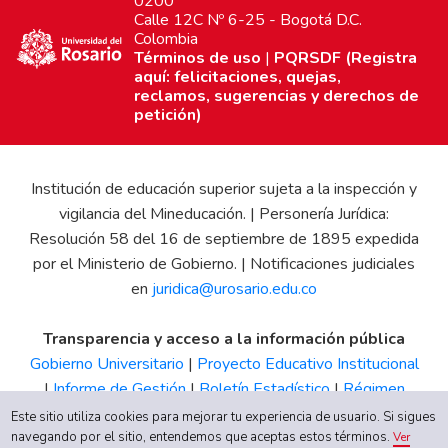
0200
Calle 12C Nº 6-25 - Bogotá D.C.
Colombia
Términos de uso
|
PQRSDF (Registra
aquí: felicitaciones, quejas,
reclamos, sugerencias y derechos de
petición)
Institución de educación superior sujeta a la inspección y
vigilancia del Mineducación. | Personería Jurídica:
Resolución 58 del 16 de septiembre de 1895 expedida
por el Ministerio de Gobierno. | Notificaciones judiciales
en
juridica@urosario.edu.co
Transparencia y acceso a la información pública
Gobierno Universitario
|
Proyecto Educativo Institucional
|
Informe de Gestión
|
Boletín Estadístico
|
Régimen
Tributario
|
Estados Financieros
|
Código de Ética
|
Canal
Este sitio utiliza cookies para mejorar tu experiencia de usuario. Si sigues
de Integridad UR
navegando por el sitio, entendemos que aceptas estos términos.
Ver