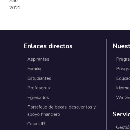
Año
2022
Enlaces directos
Nuest
Aspirantes
Pregr
Familia
Posgr
Estudiantes
Educac
Profesores
Idioma
Egresados
Winter
Portafolio de becas, descuentos y
Servi
apoyo financiero
Casa UR
Gestió