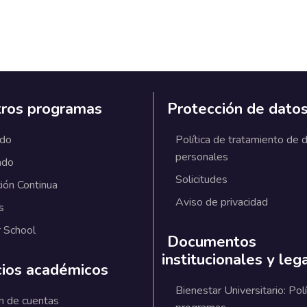
ros programas
Protección de dato
ado
Política de tratamiento de 
personales
ado
Solicitudes
ión Continua
Aviso de privacidad
s
 School
Documentos
institucionales y leg
cios académicos
Bienestar Universitario: Polí
n de cuentas