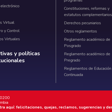
programas
 electrónico
Constituciones, reformas y
estatutos complementarios
 Virtual
Derechos pecuniarios
ro y Control
Otros reglamentos
os Virtuales
Reglamento académico de
Posgrado
ativas y políticas institucionales
ivas y políticas
Reglamento académico de
itucionales
Pregrado
Reglamentos de Educación
Continuada
7 0200
ombia
a aquí: felicitaciones, quejas, reclamos, sugerencias y de