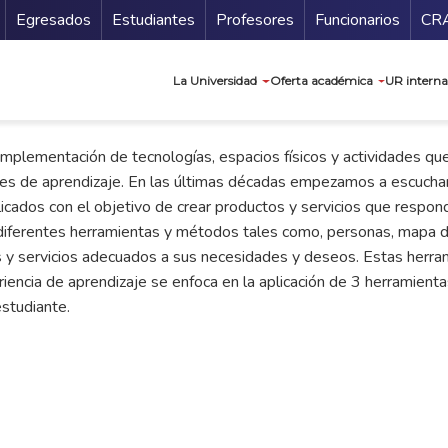
Secundario
Gu
Egresados
Estudiantes
Profesores
Funcionarios
CR
Navegación prin
La Universidad
Oferta académica
UR interna
 implementación de tecnologías, espacios físicos y actividades que
ades de aprendizaje. En las últimas décadas empezamos a escuchar
aplicados con el objetivo de crear productos y servicios que respo
iferentes herramientas y métodos tales como, personas, mapa de 
s y servicios adecuados a sus necesidades y deseos. Estas herra
iencia de aprendizaje se enfoca en la aplicación de 3 herramient
studiante.