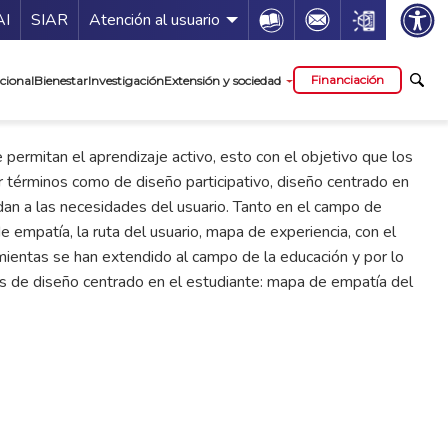
ía de servicios
Icon
Icon
Icon
AI
SIAR
Atención al usuario
cipal
Financiación
cional
Bienestar
Investigación
Extensión y sociedad
 permitan el aprendizaje activo, esto con el objetivo que los
 términos como de diseño participativo, diseño centrado en
ndan a las necesidades del usuario. Tanto en el campo de
empatía, la ruta del usuario, mapa de experiencia, con el
mientas se han extendido al campo de la educación y por lo
as de diseño centrado en el estudiante: mapa de empatía del