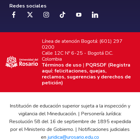
Redes sociales
Línea de atención Bogotá: (601) 297
0200
Calle 12C Nº 6-25 - Bogotá D.C.
Colombia
Términos de uso
|
PQRSDF (Registra
aquí: felicitaciones, quejas,
reclamos, sugerencias y derechos de
petición)
Institución de educación superior sujeta a la inspección y
vigilancia del Mineducación. | Personería Jurídica:
Resolución 58 del 16 de septiembre de 1895 expedida
por el Ministerio de Gobierno. | Notificaciones judiciales
en
juridica@urosario.edu.co