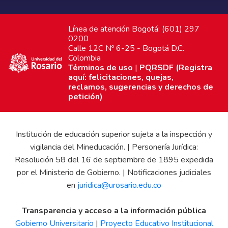
Línea de atención Bogotá: (601) 297
0200
Calle 12C Nº 6-25 - Bogotá D.C.
Colombia
Términos de uso
|
PQRSDF (Registra
aquí: felicitaciones, quejas,
reclamos, sugerencias y derechos de
petición)
Institución de educación superior sujeta a la inspección y
vigilancia del Mineducación. | Personería Jurídica:
Resolución 58 del 16 de septiembre de 1895 expedida
por el Ministerio de Gobierno. | Notificaciones judiciales
en
juridica@urosario.edu.co
Transparencia y acceso a la información pública
Gobierno Universitario
|
Proyecto Educativo Institucional