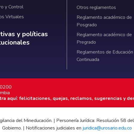
ro y Control
Otros reglamentos
os Virtuales
Reglamento académico de
Posgrado
ativas y políticas institucionales
ivas y políticas
Reglamento académico de
itucionales
Pregrado
Reglamentos de Educación
Continuada
7 0200
ombia
a aquí: felicitaciones, quejas, reclamos, sugerencias y de
 vigilancia del Mineducación. | Personería Jurídica: Resolución 58
Gobierno. | Notificaciones judiciales en
juridica@urosario.edu.co