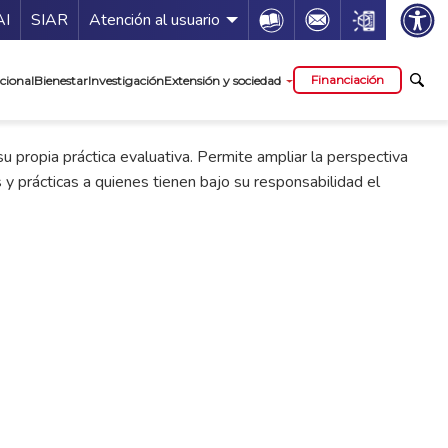
ía de servicios
Icon
Icon
Icon
AI
SIAR
Atención al usuario
cipal
Financiación
cional
Bienestar
Investigación
Extensión y sociedad
u propia práctica evaluativa. Permite ampliar la perspectiva
y prácticas a quienes tienen bajo su responsabilidad el