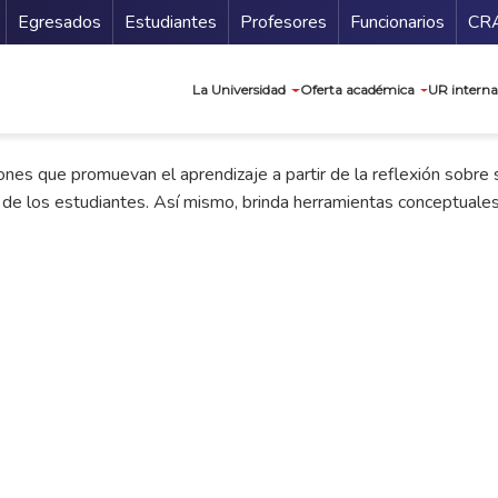
Secundario
Gu
Egresados
Estudiantes
Profesores
Funcionarios
CR
Navegación prin
La Universidad
Oferta académica
UR interna
ones que promuevan el aprendizaje a partir de la reflexión sobre s
 de los estudiantes. Así mismo, brinda herramientas conceptuales 