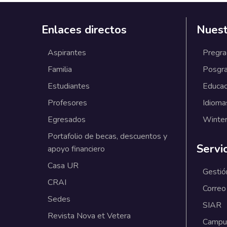
Enlaces directos
Nuest
Aspirantes
Pregr
Familia
Posgr
Estudiantes
Educac
Profesores
Idioma
Egresados
Winter
Portafolio de becas, descuentos y
Servi
apoyo financiero
Casa UR
Gestió
CRAI
Correo
Sedes
SIAR
Revista Nova et Vetera
Campus