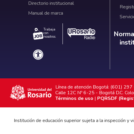
Directorio institucional
Regist
Manual de marca
Servici
Trabaja
Norm
Normat
con
nosotros.
inst
Línea de atención Bogotá: (601) 29
Calle 12C Nº 6-25 - Bogotá D.C. Col
Términos de uso
|
PQRSDF (Registr
Institución de educación superior sujeta a la inspección y