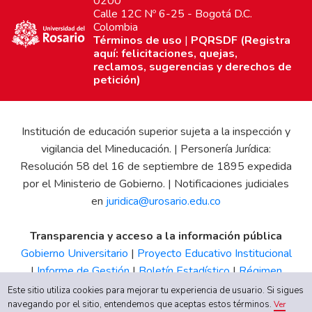
0200
Calle 12C Nº 6-25 - Bogotá D.C.
Colombia
Términos de uso
|
PQRSDF (Registra
aquí: felicitaciones, quejas,
reclamos, sugerencias y derechos de
petición)
Institución de educación superior sujeta a la inspección y
vigilancia del Mineducación. | Personería Jurídica:
Resolución 58 del 16 de septiembre de 1895 expedida
por el Ministerio de Gobierno. | Notificaciones judiciales
en
juridica@urosario.edu.co
Transparencia y acceso a la información pública
Gobierno Universitario
|
Proyecto Educativo Institucional
|
Informe de Gestión
|
Boletín Estadístico
|
Régimen
Tributario
|
Estados Financieros
|
Código de Ética
|
Canal
Este sitio utiliza cookies para mejorar tu experiencia de usuario. Si sigues
de Integridad UR
navegando por el sitio, entendemos que aceptas estos términos.
Ver