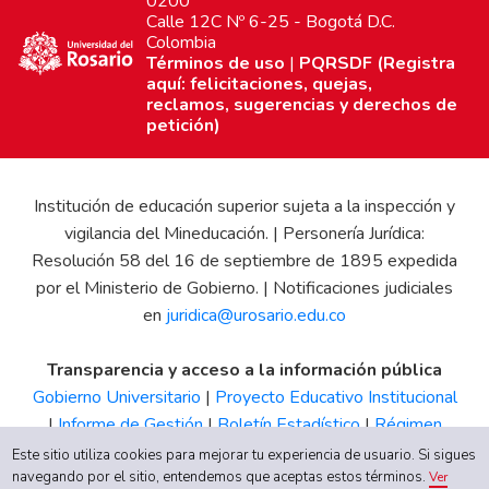
0200
Calle 12C Nº 6-25 - Bogotá D.C.
Colombia
Términos de uso
|
PQRSDF (Registra
aquí: felicitaciones, quejas,
reclamos, sugerencias y derechos de
petición)
Institución de educación superior sujeta a la inspección y
vigilancia del Mineducación. | Personería Jurídica:
Resolución 58 del 16 de septiembre de 1895 expedida
por el Ministerio de Gobierno. | Notificaciones judiciales
en
juridica@urosario.edu.co
Transparencia y acceso a la información pública
Gobierno Universitario
|
Proyecto Educativo Institucional
|
Informe de Gestión
|
Boletín Estadístico
|
Régimen
Tributario
|
Estados Financieros
|
Código de Ética
|
Canal
Este sitio utiliza cookies para mejorar tu experiencia de usuario. Si sigues
de Integridad UR
navegando por el sitio, entendemos que aceptas estos términos.
Ver