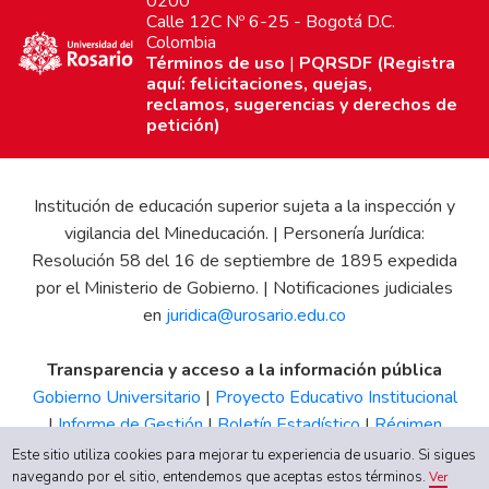
0200
Calle 12C Nº 6-25 - Bogotá D.C.
Colombia
Términos de uso
|
PQRSDF (Registra
aquí: felicitaciones, quejas,
reclamos, sugerencias y derechos de
petición)
Institución de educación superior sujeta a la inspección y
vigilancia del Mineducación. | Personería Jurídica:
Resolución 58 del 16 de septiembre de 1895 expedida
por el Ministerio de Gobierno. | Notificaciones judiciales
en
juridica@urosario.edu.co
Transparencia y acceso a la información pública
Gobierno Universitario
|
Proyecto Educativo Institucional
|
Informe de Gestión
|
Boletín Estadístico
|
Régimen
Tributario
|
Estados Financieros
|
Código de Ética
|
Canal
Este sitio utiliza cookies para mejorar tu experiencia de usuario. Si sigues
de Integridad UR
navegando por el sitio, entendemos que aceptas estos términos.
Ver