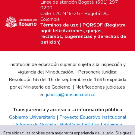
Línea de atención Bogotá: (601) 297
0200
Calle 12C Nº 6-25 - Bogotá D.C.
Colombia
Términos de uso
|
PQRSDF (Registra
aquí: felicitaciones, quejas,
reclamos, sugerencias y derechos de
petición)
Institución de educación superior sujeta a la inspección y
vigilancia del Mineducación. | Personería Jurídica:
Resolución 58 del 16 de septiembre de 1895 expedida
por el Ministerio de Gobierno. | Notificaciones judiciales
en
juridica@urosario.edu.co
Transparencia y acceso a la información pública
Gobierno Universitario
|
Proyecto Educativo Institucional
|
Informe de Gestión
|
Boletín Estadístico
|
Régimen
Tributario
|
Estados Financieros
|
Código de Ética
|
Canal
Este sitio utiliza cookies para mejorar tu experiencia de usuario. Si sigues