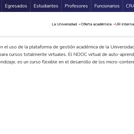
Secundario
Gu
Egresados
Estudiantes
Profesores
Funcionarios
CR
Navegación prin
La Universidad
Oferta académica
UR interna
 el uso de la plataforma de gestión académica de la Universidad 
 para cursos totalmente virtuales. El NOOC virtual de auto-aprendi
ndizaje, es un curso flexible en el desarrollo de los micro-conten