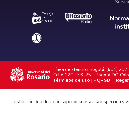
Servici
Trabaja
Norm
Normat
con
nosotros.
inst
Línea de atención Bogotá: (601) 29
Calle 12C Nº 6-25 - Bogotá D.C. Col
Términos de uso
|
PQRSDF (Registr
Institución de educación superior sujeta a la inspección y