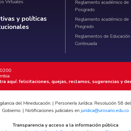
os Virtuales
Reglamento académico de
Posgrado
ativas y políticas institucionales
ivas y políticas
Reglamento académico de
itucionales
Pregrado
Reglamentos de Educación
Continuada
7 0200
ombia
a aquí: felicitaciones, quejas, reclamos, sugerencias y de
 vigilancia del Mineducación. | Personería Jurídica: Resolución 58
Gobierno. | Notificaciones judiciales en
juridica@urosario.edu.co
Transparencia y acceso a la información pública