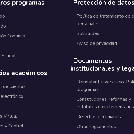
ros programas
Protección de dato
ado
Política de tratamiento de 
personales
ado
Solicitudes
ión Continua
Aviso de privacidad
s
 School
Documentos
institucionales y leg
cios académicos
Bienestar Universitario: Polí
n de cuentas
programas
 electrónico
Constituciones, reformas y
estatutos complementarios
 Virtual
Derechos pecuniarios
ro y Control
Otros reglamentos