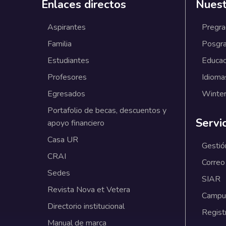
Enlaces directos
Nuest
Aspirantes
Pregr
Familia
Posgr
Estudiantes
Educac
Profesores
Idioma
Egresados
Winter
Portafolio de becas, descuentos y
Servi
apoyo financiero
Casa UR
Gestió
CRAI
Correo
Sedes
SIAR
Revista Nova et Vetera
Campus
Directorio institucional
Regist
Manual de marca