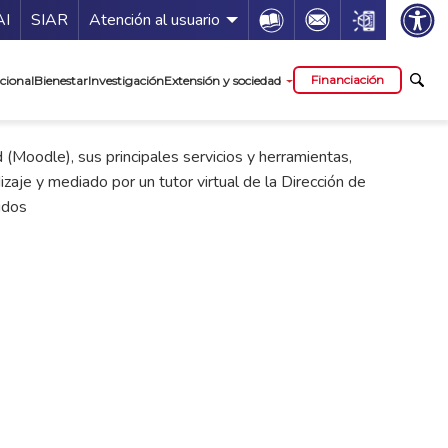
ía de servicios
Icon
Icon
Icon
AI
SIAR
Atención al usuario
cipal
Financiación
cional
Bienestar
Investigación
Extensión y sociedad
(Moodle), sus principales servicios y herramientas,
zaje y mediado por un tutor virtual de la Dirección de
idos