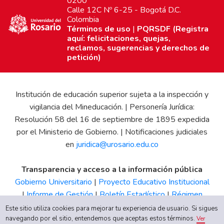
0200
Calle 12C Nº 6-25 - Bogotá D.C.
Colombia
Términos de uso
|
PQRSDF (Registra
aquí: felicitaciones, quejas,
reclamos, sugerencias y derechos de
petición)
Institución de educación superior sujeta a la inspección y
vigilancia del Mineducación. | Personería Jurídica:
Resolución 58 del 16 de septiembre de 1895 expedida
por el Ministerio de Gobierno. | Notificaciones judiciales
en
juridica@urosario.edu.co
Transparencia y acceso a la información pública
Gobierno Universitario
|
Proyecto Educativo Institucional
|
Informe de Gestión
|
Boletín Estadístico
|
Régimen
Tributario
|
Estados Financieros
|
Código de Ética
|
Canal
Este sitio utiliza cookies para mejorar tu experiencia de usuario. Si sigues
de Integridad UR
navegando por el sitio, entendemos que aceptas estos términos.
Ver