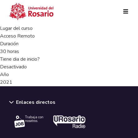
Pasar al contenido principal
Lugar del curso
Acceso Remoto
Duración
30 horas
Tiene dia de inicio?
Desactivado
Año
2021
Enlaces directos
Trabaja con
nosotros.