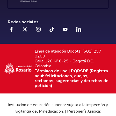
Redes sociales
Línea de atención Bogotá: (601) 297
0200
Calle 12C Nº 6-25 - Bogotá D.C.
Colombia
Términos de uso
|
PQRSDF (Registra
aquí: felicitaciones, quejas,
reclamos, sugerencias y derechos de
petición)
Institución de educación superior sujeta a la inspección y
vigilancia del Mineducación. | Personería Jurídica: