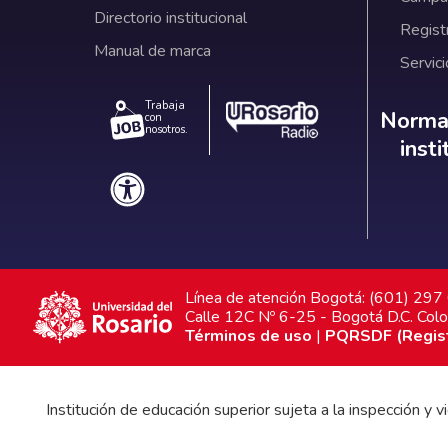
Directorio institucional
Regist
Manual de marca
Servici
Trabaja
Norm
Normat
con
nosotros.
inst
Línea de atención Bogotá: (601) 29
Calle 12C Nº 6-25 - Bogotá D.C. Col
Términos de uso
|
PQRSDF (Registr
Institución de educación superior sujeta a la inspección y