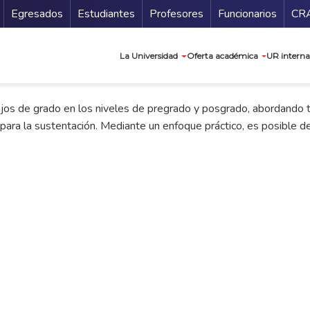
Secundario
Gu
Egresados
Estudiantes
Profesores
Funcionarios
CR
Navegación prin
La Universidad
Oferta académica
UR interna
bajos de grado en los niveles de pregrado y posgrado, abordando 
n para la sustentación. Mediante un enfoque práctico, es posible 