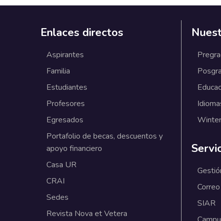
Enlaces directos
Nuest
Aspirantes
Pregr
Familia
Posgr
Estudiantes
Educac
Profesores
Idioma
Egresados
Winter
Portafolio de becas, descuentos y
Servi
apoyo financiero
Casa UR
Gestió
CRAI
Correo
Sedes
SIAR
Revista Nova et Vetera
Campus