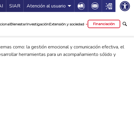
ía de servicios
Icon
Icon
Icon
AI
SIAR
Atención al usuario
cipal
Financiación
cional
Bienestar
Investigación
Extensión y sociedad
temas como: la gestión emocional y comunicación efectiva, el
desarrollar herramientas para un acompañamiento sólido y