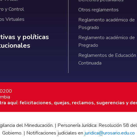
ro y Control
Otros reglamentos
os Virtuales
Reglamento académico de
Posgrado
ativas y políticas institucionales
ivas y políticas
Reglamento académico de
itucionales
Pregrado
Reglamentos de Educación
Continuada
7 0200
ombia
a aquí: felicitaciones, quejas, reclamos, sugerencias y de
 vigilancia del Mineducación. | Personería Jurídica: Resolución 58
Gobierno. | Notificaciones judiciales en
juridica@urosario.edu.co