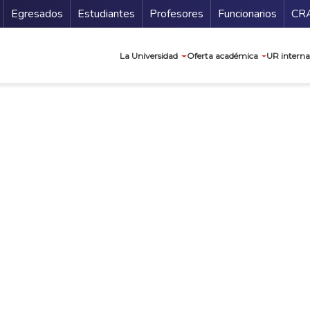
Secundario
Gu
Egresados
Estudiantes
Profesores
Funcionarios
CR
Navegación prin
La Universidad
Oferta académica
UR interna