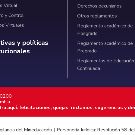
 Virtual
Derechos pecuniarios
ro y Control
Otros reglamentos
os Virtuales
Reglamento académico de
Posgrado
ativas y políticas institucionales
ivas y políticas
Reglamento académico de
itucionales
Pregrado
Reglamentos de Educación
Continuada
7 0200
ombia
a aquí: felicitaciones, quejas, reclamos, sugerencias y de
 vigilancia del Mineducación. | Personería Jurídica: Resolución 58