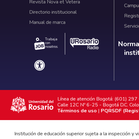
Revista Nova et Vetera
Campus
Directorio institucional
Regist
Manual de marca
Servici
Trabaja
Norm
Normat
con
nosotros.
inst
Línea de atención Bogotá: (601) 29
Calle 12C Nº 6-25 - Bogotá D.C. Col
Términos de uso
|
PQRSDF (Registr
Institución de educación superior sujeta a la inspección y