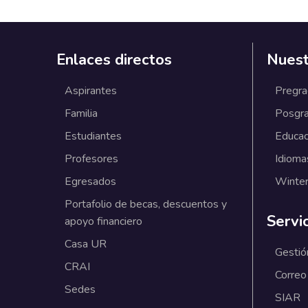
Enlaces directos
Nuest
Aspirantes
Pregr
Familia
Posgr
Estudiantes
Educac
Profesores
Idioma
Egresados
Winter
Portafolio de becas, descuentos y
Servi
apoyo financiero
Casa UR
Gestió
CRAI
Correo
Sedes
SIAR