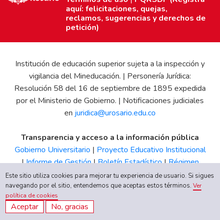
aquí: felicitaciones, quejas,
reclamos, sugerencias y derechos de
petición)
Institución de educación superior sujeta a la inspección y
vigilancia del Mineducación. | Personería Jurídica:
Resolución 58 del 16 de septiembre de 1895 expedida
por el Ministerio de Gobierno. | Notificaciones judiciales
en
juridica@urosario.edu.co
Transparencia y acceso a la información pública
Gobierno Universitario
|
Proyecto Educativo Institucional
|
Informe de Gestión
|
Boletín Estadístico
|
Régimen
Tributario
|
Estados Financieros
|
Código de Ética
|
Canal
Este sitio utiliza cookies para mejorar tu experiencia de usuario. Si sigues
de Integridad UR
navegando por el sitio, entendemos que aceptas estos términos.
Ver
política de cookies
Aceptar
No, gracias