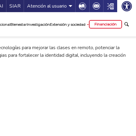
ía de servicios
Icon
Icon
Icon
AI
SIAR
Atención al usuario
cipal
Financiación
cional
Bienestar
Investigación
Extensión y sociedad
nologías para mejorar las clases en remoto, potenciar la
para fortalecer la identidad digital, incluyendo la creación