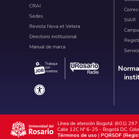
CRAI
Correo
Sedes
SIAR
Revista Nova et Vetera
Campus
Directorio institucional
Regist
Manual de marca
Servici
Trabaja
Norm
Normat
con
nosotros.
inst
Línea de atención Bogotá: (601) 29
Calle 12C Nº 6-25 - Bogotá D.C. Col
Términos de uso
|
PQRSDF (Registr