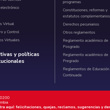
programas
 electrónico
Constituciones, reformas y
estatutos complementarios
 Virtual
Derechos pecuniarios
ro y Control
Otros reglamentos
os Virtuales
Reglamento académico de
Posgrado
ativas y políticas institucionales
ivas y políticas
Reglamento académico de
itucionales
Pregrado
Reglamentos de Educación
Continuada
7 0200
ombia
a aquí: felicitaciones, quejas, reclamos, sugerencias y de