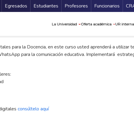
Secundario
Gu
Egresados
Estudiantes
Profesores
Funcionarios
CR
Navegación prin
La Universidad
Oferta académica
UR interna
s para la Docencia, en este curso usted aprenderá a utilizar tec
atsApp para la comunicación educativa. Implementará estrategias 
leres:
ad
digitales
consúltelo aquí