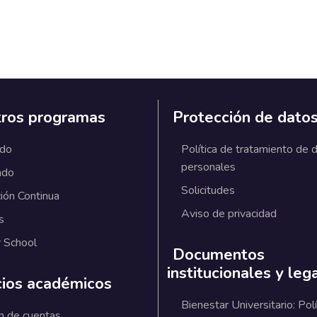
ros programas
Protección de dato
ado
Política de tratamiento de 
personales
ado
Solicitudes
ión Continua
Aviso de privacidad
s
 School
Documentos
institucionales y leg
cios académicos
Bienestar Universitario: Polí
n de cuentas