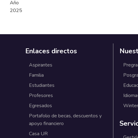
Año
2025
Enlaces directos
Nuest
Aspirantes
Pregr
Familia
Posgr
Estudiantes
Educac
Profesores
Idioma
Egresados
Winter
Portafolio de becas, descuentos y
Servi
apoyo financiero
Casa UR
Gestió