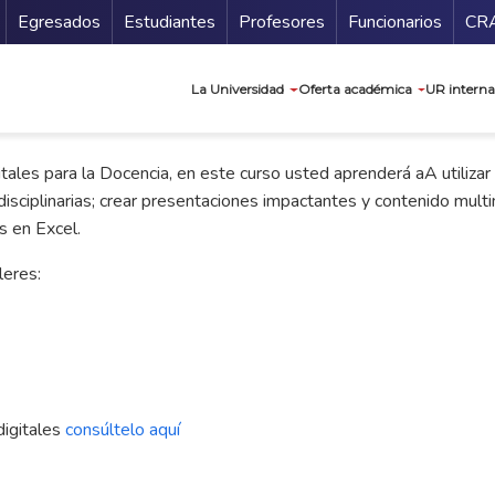
Secundario
Gu
Egresados
Estudiantes
Profesores
Funcionarios
CR
Navegación prin
La Universidad
Oferta académica
UR interna
es para la Docencia, en este curso usted aprenderá aA utilizar
sciplinarias; crear presentaciones impactantes y contenido multime
s en Excel.
leres:
igitales
consúltelo aquí