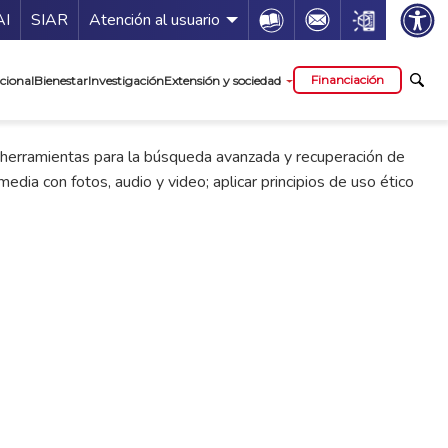
ía de servicios
Icon
Icon
Icon
AI
SIAR
Atención al usuario
cipal
Financiación
cional
Bienestar
Investigación
Extensión y sociedad
 herramientas para la búsqueda avanzada y recuperación de
dia con fotos, audio y video; aplicar principios de uso ético