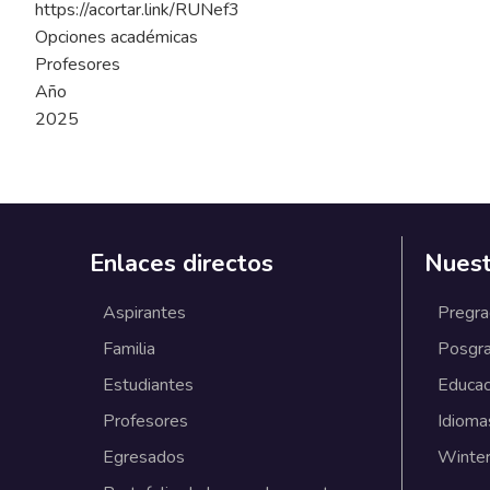
https://acortar.link/RUNef3
Opciones académicas
Profesores
Año
2025
Enlaces directos
Nuest
Aspirantes
Pregr
Familia
Posgr
Estudiantes
Educac
Profesores
Idioma
Egresados
Winter