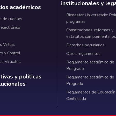
institucionales y leg
cios académicos
Bienestar Universitario: Polí
n de cuentas
programas
 electrónico
Constituciones, reformas y
estatutos complementarios
 Virtual
Derechos pecuniarios
ro y Control
Otros reglamentos
os Virtuales
Reglamento académico de
Posgrado
ativas y políticas institucionales
ivas y políticas
Reglamento académico de
itucionales
Pregrado
Reglamentos de Educación
Continuada