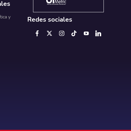
ales
tica y
Redes sociales