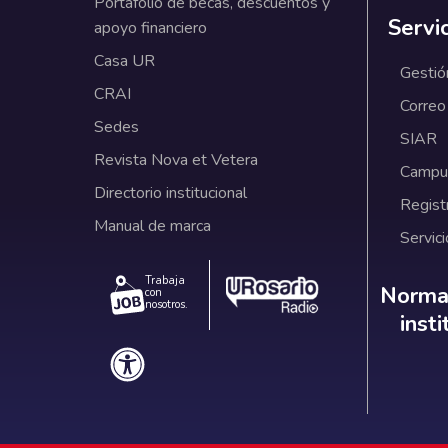
Portafolio de becas, descuentos y
Servi
apoyo financiero
Casa UR
Gestió
CRAI
Correo
Sedes
SIAR
Revista Nova et Vetera
Campus
Directorio institucional
Regist
Manual de marca
Servici
Trabaja
Norm
Normat
con
nosotros.
inst