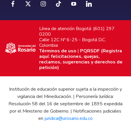
Línea de atención Bogotá: (601) 297
0200
Calle 12C Nº 6-25 - Bogotá D.C.
Colombia
Términos de uso
|
PQRSDF (Registra
aquí: felicitaciones, quejas,
reclamos, sugerencias y derechos de
petición)
Institución de educación superior sujeta a la inspección y
vigilancia del Mineducación. | Personería Jurídica:
Resolución 58 del 16 de septiembre de 1895 expedida
por el Ministerio de Gobierno. | Notificaciones judiciales
en
juridica@urosario.edu.co