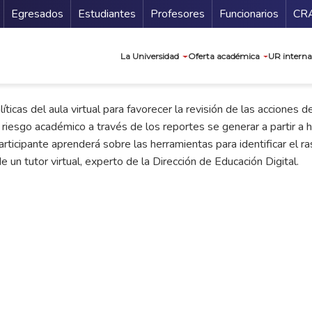
Secundario
Gu
Egresados
Estudiantes
Profesores
Funcionarios
CR
Navegación prin
La Universidad
Oferta académica
UR interna
ticas del aula virtual para favorecer la revisión de las acciones de
 riesgo académico a través de los reportes se generar a partir a hu
participante aprenderá sobre las herramientas para identificar el ra
un tutor virtual, experto de la Dirección de Educación Digital.