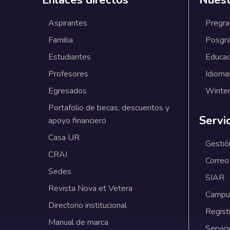
Enlaces directos
Nuest
Aspirantes
Pregr
Familia
Posgr
Estudiantes
Educac
Profesores
Idioma
Egresados
Winter
Portafolio de becas, descuentos y
Servi
apoyo financiero
Casa UR
Gestió
CRAI
Correo
Sedes
SIAR
Revista Nova et Vetera
Campus
Directorio institucional
Regist
Manual de marca
Servici