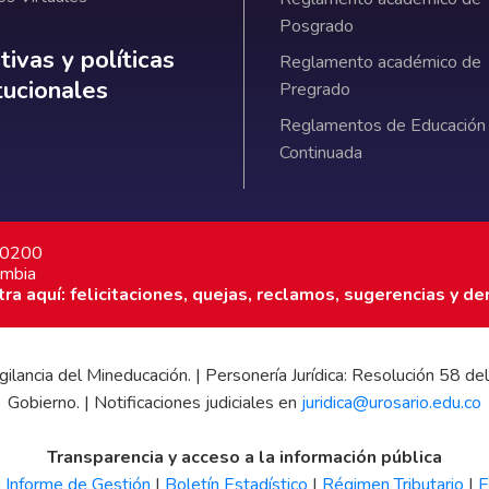
Posgrado
ativas y políticas institucionales
ivas y políticas
Reglamento académico de
itucionales
Pregrado
Reglamentos de Educación
Continuada
7 0200
ombia
a aquí: felicitaciones, quejas, reclamos, sugerencias y de
 vigilancia del Mineducación. | Personería Jurídica: Resolución 58
Gobierno. | Notificaciones judiciales en
juridica@urosario.edu.co
Transparencia y acceso a la información pública
|
Informe de Gestión
|
Boletín Estadístico
|
Régimen Tributario
|
E