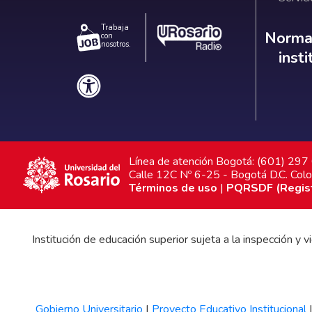
Trabaja
Norm
Normat
con
nosotros.
inst
Línea de atención Bogotá: (601) 29
Calle 12C Nº 6-25 - Bogotá D.C. Col
Términos de uso
|
PQRSDF (Registr
Institución de educación superior sujeta a la inspección y
Gobierno Universitario
|
Proyecto Educativo Institucional