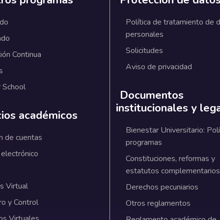
ros programas
Protección de dato
ado
Política de tratamiento de 
personales
ado
Solicitudes
ión Continua
Aviso de privacidad
s
 School
Documentos
institucionales y leg
cios académicos
Bienestar Universitario: Polí
n de cuentas
programas
 electrónico
Constituciones, reformas y
estatutos complementarios
 Virtual
Derechos pecuniarios
ro y Control
Otros reglamentos
os Virtuales
Reglamento académico de