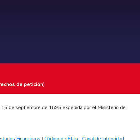
rechos de petición)
 del 16 de septiembre de 1895 expedida por el Ministerio de
stados Financieros
|
Código de Ética
|
Canal de Integridad