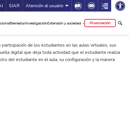
ía de servicios
Icon
Icon
Icon
AI
SIAR
Atención al usuario
cipal
Financiación
cional
Bienestar
Investigación
Extensión y sociedad
 participación de los estudiantes en las aulas virtuales, sus
ella digital que deja toda actividad que el estudiante realiza
stro del estudiante en el aula, su configuración y la manera