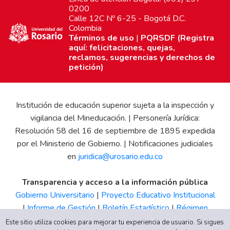
0200
Calle 12C Nº 6-25 - Bogotá D.C.
Colombia
Términos de uso
|
PQRSDF (Registra
aquí: felicitaciones, quejas,
reclamos, sugerencias y derechos de
petición)
Institución de educación superior sujeta a la inspección y
vigilancia del Mineducación. | Personería Jurídica:
Resolución 58 del 16 de septiembre de 1895 expedida
por el Ministerio de Gobierno. | Notificaciones judiciales
en
juridica@urosario.edu.co
Transparencia y acceso a la información pública
Gobierno Universitario
|
Proyecto Educativo Institucional
|
Informe de Gestión
|
Boletín Estadístico
|
Régimen
Tributario
|
Estados Financieros
|
Código de Ética
|
Canal
Este sitio utiliza cookies para mejorar tu experiencia de usuario. Si sigues