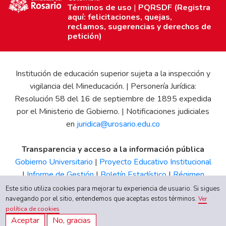
Términos de uso
|
PQRSDF (Registra
aquí: felicitaciones, quejas,
reclamos, sugerencias y derechos de
petición)
Institución de educación superior sujeta a la inspección y
vigilancia del Mineducación. | Personería Jurídica:
Resolución 58 del 16 de septiembre de 1895 expedida
por el Ministerio de Gobierno. | Notificaciones judiciales
en
juridica@urosario.edu.co
Transparencia y acceso a la información pública
Gobierno Universitario
|
Proyecto Educativo Institucional
|
Informe de Gestión
|
Boletín Estadístico
|
Régimen
Tributario
|
Estados Financieros
|
Código de Ética
|
Canal
Este sitio utiliza cookies para mejorar tu experiencia de usuario. Si sigues
de Integridad UR
navegando por el sitio, entendemos que aceptas estos términos.
Ver
política de cookies
Aceptar
No, gracias