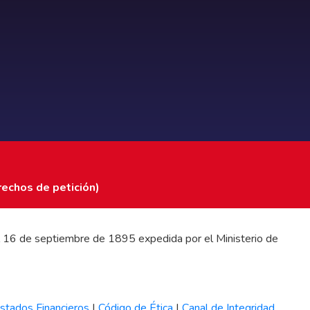
rechos de petición)
 del 16 de septiembre de 1895 expedida por el Ministerio de
stados Financieros
|
Código de Ética
|
Canal de Integridad