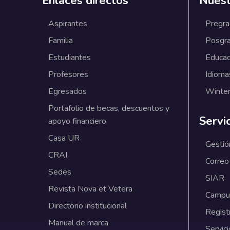
Enlaces directos
Nuest
Aspirantes
Pregr
Familia
Posgr
Estudiantes
Educac
Profesores
Idioma
Egresados
Winter
Portafolio de becas, descuentos y
Servi
apoyo financiero
Casa UR
Gestió
CRAI
Correo
Sedes
SIAR
Revista Nova et Vetera
Campus
Directorio institucional
Regist
Manual de marca
Servici