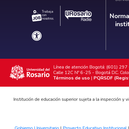
Trabaja
Norm
Normat
con
nosotros.
inst
Línea de atención Bogotá: (601) 29
Calle 12C Nº 6-25 - Bogotá D.C. Col
Términos de uso
|
PQRSDF (Registr
Institución de educación superior sujeta a la inspección y
Gobierno Universitario
|
Proyecto Educativo Institucional