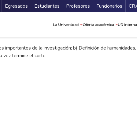
Secundario
Gu
Egresados
Estudiantes
Profesores
Funcionarios
CR
Navegación prin
La Universidad
Oferta académica
UR interna
os importantes de la investigación; b) Definición de humanidades,
a vez termine el corte.