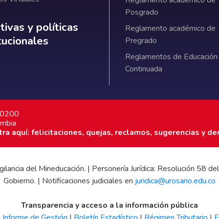
Reglamento académico de
Posgrado
ativas y políticas institucionales
ivas y políticas
Reglamento académico de
itucionales
Pregrado
Reglamentos de Educación
Continuada
7 0200
ombia
a aquí: felicitaciones, quejas, reclamos, sugerencias y de
 vigilancia del Mineducación. | Personería Jurídica: Resolución 58
Gobierno. | Notificaciones judiciales en
juridica@urosario.edu.co
Transparencia y acceso a la información pública
|
Informe de Gestión
|
Boletín Estadístico
|
Régimen Tributario
|
E