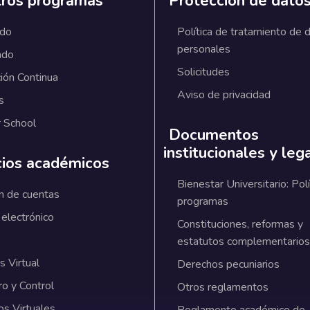
ros programas
Protección de dato
ado
Política de tratamiento de 
personales
ado
Solicitudes
ión Continua
Aviso de privacidad
s
 School
Documentos
institucionales y leg
cios académicos
Bienestar Universitario: Polí
n de cuentas
programas
 electrónico
Constituciones, reformas y
estatutos complementarios
 Virtual
Derechos pecuniarios
ro y Control
Otros reglamentos
os Virtuales