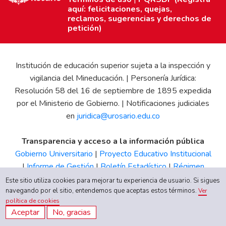
aquí: felicitaciones, quejas,
reclamos, sugerencias y derechos de
petición)
Institución de educación superior sujeta a la inspección y
vigilancia del Mineducación. | Personería Jurídica:
Resolución 58 del 16 de septiembre de 1895 expedida
por el Ministerio de Gobierno. | Notificaciones judiciales
en
juridica@urosario.edu.co
Transparencia y acceso a la información pública
Gobierno Universitario
|
Proyecto Educativo Institucional
|
Informe de Gestión
|
Boletín Estadístico
|
Régimen
Tributario
|
Estados Financieros
|
Código de Ética
|
Canal
Este sitio utiliza cookies para mejorar tu experiencia de usuario. Si sigues
de Integridad UR
navegando por el sitio, entendemos que aceptas estos términos.
Ver
política de cookies
Aceptar
No, gracias