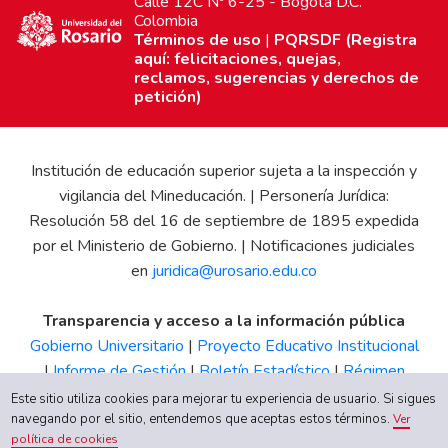
Calle 12C Nº 6-25 - Bogotá D.C.
Colombia
Términos de uso
|
PQRSDF (Registra
aquí: felicitaciones, quejas,
reclamos, sugerencias y derechos de
petición)
Institución de educación superior sujeta a la inspección y
vigilancia del Mineducación. | Personería Jurídica:
Resolución 58 del 16 de septiembre de 1895 expedida
por el Ministerio de Gobierno. | Notificaciones judiciales
en
juridica@urosario.edu.co
Transparencia y acceso a la información pública
Gobierno Universitario
|
Proyecto Educativo Institucional
|
Informe de Gestión
|
Boletín Estadístico
|
Régimen
Tributario
|
Estados Financieros
|
Código de Ética
|
Canal
Este sitio utiliza cookies para mejorar tu experiencia de usuario. Si sigues
de Integridad UR
navegando por el sitio, entendemos que aceptas estos términos.
Ver
política de cookies