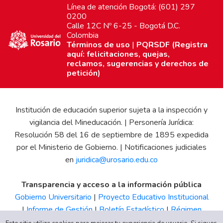
Línea de atención Bogotá: (601) 297
0200
Calle 12C Nº 6-25 - Bogotá D.C.
Colombia
Términos de uso
|
PQRSDF (Registra
aquí: felicitaciones, quejas,
reclamos, sugerencias y derechos de
petición)
Institución de educación superior sujeta a la inspección y
vigilancia del Mineducación. | Personería Jurídica:
Resolución 58 del 16 de septiembre de 1895 expedida
por el Ministerio de Gobierno. | Notificaciones judiciales
en
juridica@urosario.edu.co
Transparencia y acceso a la información pública
Gobierno Universitario
|
Proyecto Educativo Institucional
|
Informe de Gestión
|
Boletín Estadístico
|
Régimen
Tributario
|
Estados Financieros
|
Código de Ética
|
Canal