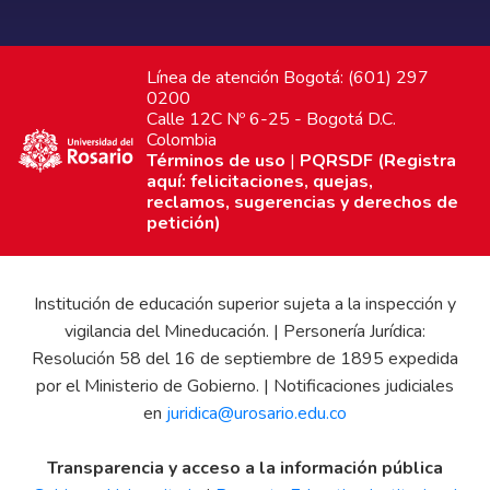
Línea de atención Bogotá: (601) 297
0200
Calle 12C Nº 6-25 - Bogotá D.C.
Colombia
Términos de uso
|
PQRSDF (Registra
aquí: felicitaciones, quejas,
reclamos, sugerencias y derechos de
petición)
Institución de educación superior sujeta a la inspección y
vigilancia del Mineducación. | Personería Jurídica:
Resolución 58 del 16 de septiembre de 1895 expedida
por el Ministerio de Gobierno. | Notificaciones judiciales
en
juridica@urosario.edu.co
Transparencia y acceso a la información pública