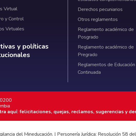
 Virtual
Derechos pecuniarios
ro y Control
Otros reglamentos
os Virtuales
Reglamento académico de
Posgrado
ativas y políticas institucionales
ivas y políticas
Reglamento académico de
itucionales
Pregrado
Reglamentos de Educación
Continuada
7 0200
ombia
a aquí: felicitaciones, quejas, reclamos, sugerencias y de
 vigilancia del Mineducación. | Personería Jurídica: Resolución 58