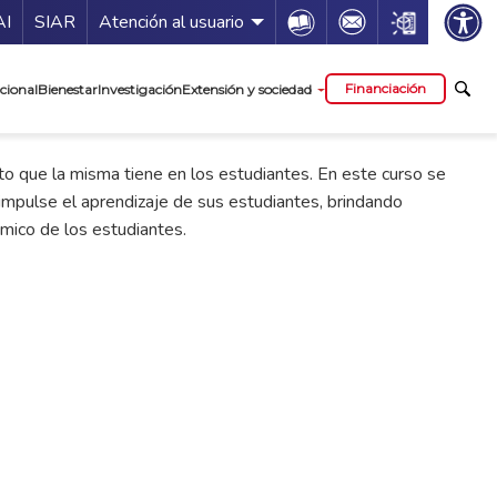
ía de servicios
Icon
Icon
Icon
AI
SIAR
Atención al usuario
cipal
Financiación
cional
Bienestar
Investigación
Extensión y sociedad
to que la misma tiene en los estudiantes. En este curso se
 impulse el aprendizaje de sus estudiantes, brindando
émico de los estudiantes.