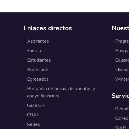
Enlaces directos
Nuest
Aspirantes
Pregr
Familia
Posgr
Estudiantes
Educac
Profesores
Idioma
Egresados
Winter
Portafolio de becas, descuentos y
Servi
apoyo financiero
Casa UR
Gestió
CRAI
Correo
Sedes
SIAR