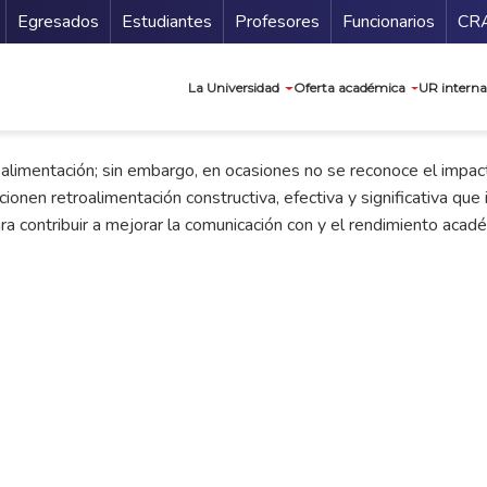
Secundario
Gu
Egresados
Estudiantes
Profesores
Funcionarios
CR
Navegación prin
La Universidad
Oferta académica
UR interna
roalimentación; sin embargo, en ocasiones no se reconoce el impac
ionen retroalimentación constructiva, efectiva y significativa que
ra contribuir a mejorar la comunicación con y el rendimiento acad