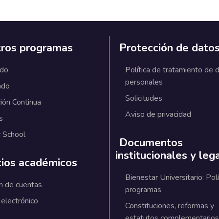
ros programas
Protección de dato
ado
Política de tratamiento de 
personales
ado
Solicitudes
ión Continua
Aviso de privacidad
s
 School
Documentos
institucionales y leg
cios académicos
Bienestar Universitario: Polí
n de cuentas
programas
 electrónico
Constituciones, reformas y
estatutos complementarios