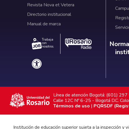
Revista Nova et Vetera
Campus
Directorio institucional
Regist
Manual de marca
Servici
Trabaja
Norm
Normat
con
nosotros.
inst
Línea de atención Bogotá: (601) 29
Calle 12C Nº 6-25 - Bogotá D.C. Col
Términos de uso
|
PQRSDF (Registr
Institución de educación superior sujeta a la inspección y