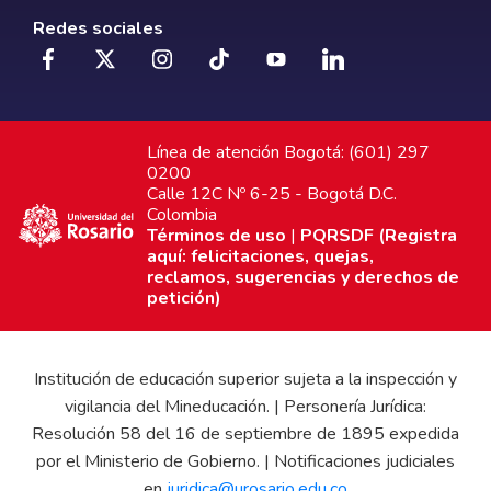
Redes sociales
Línea de atención Bogotá: (601) 297
0200
Calle 12C Nº 6-25 - Bogotá D.C.
Colombia
Términos de uso
|
PQRSDF (Registra
aquí: felicitaciones, quejas,
reclamos, sugerencias y derechos de
petición)
Institución de educación superior sujeta a la inspección y
vigilancia del Mineducación. | Personería Jurídica:
Resolución 58 del 16 de septiembre de 1895 expedida
por el Ministerio de Gobierno. | Notificaciones judiciales
en
juridica@urosario.edu.co