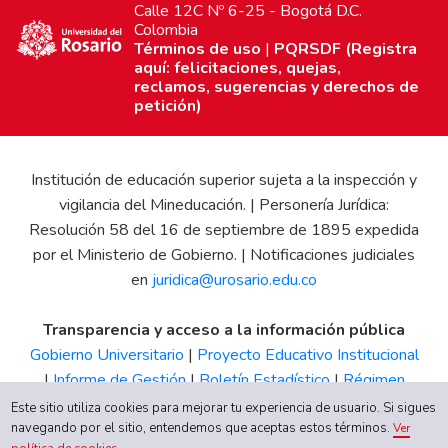
Calle 12C Nº 6-25 - Bogotá D.C.
Colombia
Términos de uso
|
PQRSDF (Registra
aquí: felicitaciones, quejas,
reclamos, sugerencias y derechos de
petición)
Institución de educación superior sujeta a la inspección y
vigilancia del Mineducación. | Personería Jurídica:
Resolución 58 del 16 de septiembre de 1895 expedida
por el Ministerio de Gobierno. | Notificaciones judiciales
en
juridica@urosario.edu.co
Transparencia y acceso a la información pública
Gobierno Universitario
|
Proyecto Educativo Institucional
|
Informe de Gestión
|
Boletín Estadístico
|
Régimen
Tributario
|
Estados Financieros
|
Código de Ética
|
Canal
Este sitio utiliza cookies para mejorar tu experiencia de usuario. Si sigues
de Integridad UR
navegando por el sitio, entendemos que aceptas estos términos.
Ver