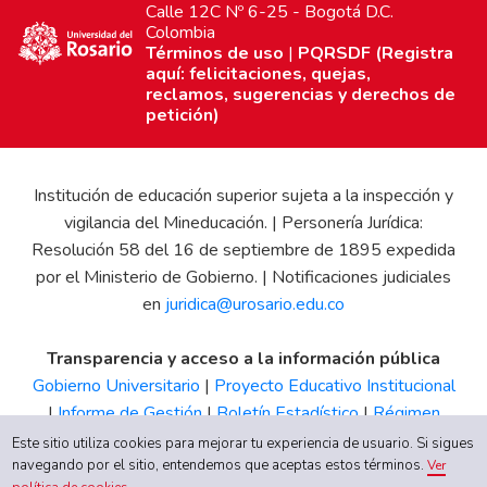
Calle 12C Nº 6-25 - Bogotá D.C.
Colombia
Términos de uso
|
PQRSDF (Registra
aquí: felicitaciones, quejas,
reclamos, sugerencias y derechos de
petición)
Institución de educación superior sujeta a la inspección y
vigilancia del Mineducación. | Personería Jurídica:
Resolución 58 del 16 de septiembre de 1895 expedida
por el Ministerio de Gobierno. | Notificaciones judiciales
en
juridica@urosario.edu.co
Transparencia y acceso a la información pública
Gobierno Universitario
|
Proyecto Educativo Institucional
|
Informe de Gestión
|
Boletín Estadístico
|
Régimen
Tributario
|
Estados Financieros
|
Código de Ética
|
Canal
Este sitio utiliza cookies para mejorar tu experiencia de usuario. Si sigues
de Integridad UR
navegando por el sitio, entendemos que aceptas estos términos.
Ver