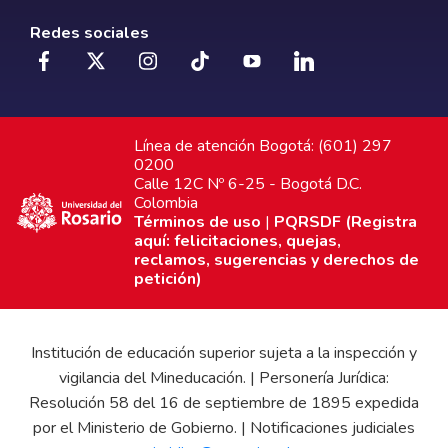
Redes sociales
Línea de atención Bogotá: (601) 297
0200
Calle 12C Nº 6-25 - Bogotá D.C.
Colombia
Términos de uso
|
PQRSDF (Registra
aquí: felicitaciones, quejas,
reclamos, sugerencias y derechos de
petición)
Institución de educación superior sujeta a la inspección y
vigilancia del Mineducación. | Personería Jurídica:
Resolución 58 del 16 de septiembre de 1895 expedida
por el Ministerio de Gobierno. | Notificaciones judiciales