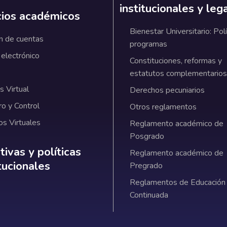
institucionales y leg
cios académicos
Bienestar Universitario: Polí
n de cuentas
programas
 electrónico
Constituciones, reformas y
estatutos complementarios
 Virtual
Derechos pecuniarios
ro y Control
Otros reglamentos
os Virtuales
Reglamento académico de
Posgrado
ativas y políticas institucionales
ivas y políticas
Reglamento académico de
itucionales
Pregrado
Reglamentos de Educación
Continuada