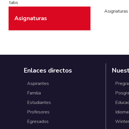
tabs
Asignaturas
Asignaturas
Enlaces directos
Nuest
Aspirantes
Pregr
Familia
Posgr
Estudiantes
Educac
Profesores
Idioma
Egresados
Winter