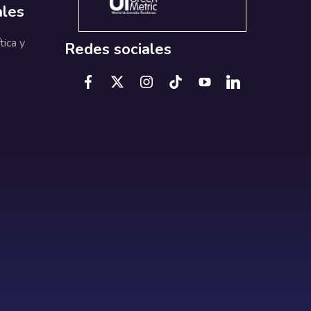
ales
tica y
Redes sociales