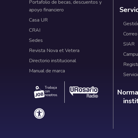
Portafolio de becas, descuentos y
Servi
apoyo financiero
Casa UR
Gestió
CRAI
Correo
Sedes
SIAR
Revista Nova et Vetera
Campus
Directorio institucional
Regist
Manual de marca
Servici
Trabaja
Norm
Normat
con
nosotros.
inst