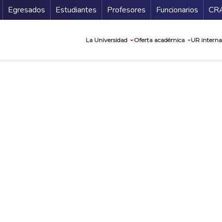
Secundario
Gu
Egresados
Estudiantes
Profesores
Funcionarios
CR
Navegación prin
La Universidad
Oferta académica
UR interna