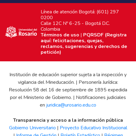
Línea de atención Bogotá: (601) 297
0200
Calle 12C Nº 6-25 - Bogotá D.C.
Colombia
Términos de uso
|
PQRSDF (Registra
aquí: felicitaciones, quejas,
reclamos, sugerencias y derechos de
petición)
Institución de educación superior sujeta a la inspección y
vigilancia del Mineducación. | Personería Jurídica:
Resolución 58 del 16 de septiembre de 1895 expedida
por el Ministerio de Gobierno. | Notificaciones judiciales
en
juridica@urosario.edu.co
Transparencia y acceso a la información pública
Gobierno Universitario
|
Proyecto Educativo Institucional
|
Informe de Gestión
|
Boletín Estadístico
|
Régimen