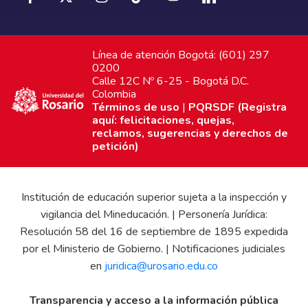
Línea de atención Bogotá: (601) 297
0200
Calle 12C Nº 6-25 - Bogotá D.C.
Colombia
Términos de uso
|
PQRSDF (Registra
aquí: felicitaciones, quejas,
reclamos, sugerencias y derechos de
petición)
Institución de educación superior sujeta a la inspección y
vigilancia del Mineducación. | Personería Jurídica:
Resolución 58 del 16 de septiembre de 1895 expedida
por el Ministerio de Gobierno. | Notificaciones judiciales
en
juridica@urosario.edu.co
Transparencia y acceso a la información pública