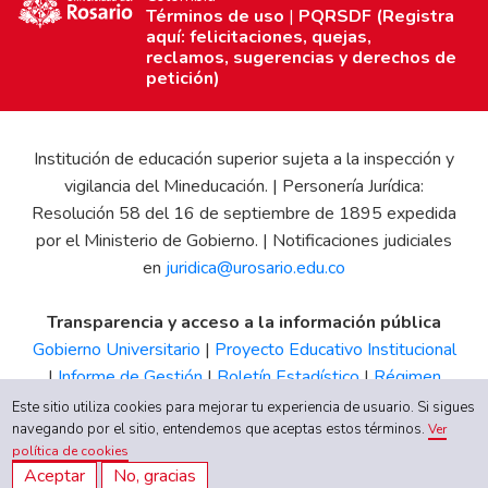
Términos de uso
|
PQRSDF (Registra
aquí: felicitaciones, quejas,
reclamos, sugerencias y derechos de
petición)
Institución de educación superior sujeta a la inspección y
vigilancia del Mineducación. | Personería Jurídica:
Resolución 58 del 16 de septiembre de 1895 expedida
por el Ministerio de Gobierno. | Notificaciones judiciales
en
juridica@urosario.edu.co
Transparencia y acceso a la información pública
Gobierno Universitario
|
Proyecto Educativo Institucional
|
Informe de Gestión
|
Boletín Estadístico
|
Régimen
Tributario
|
Estados Financieros
|
Código de Ética
|
Canal
Este sitio utiliza cookies para mejorar tu experiencia de usuario. Si sigues
de Integridad UR
navegando por el sitio, entendemos que aceptas estos términos.
Ver
política de cookies
Aceptar
No, gracias