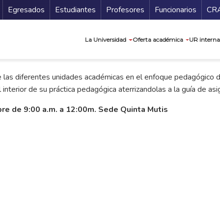
Secundario
Gu
Egresados
Estudiantes
Profesores
Funcionarios
CR
Navegación prin
La Universidad
Oferta académica
UR interna
de las diferentes unidades académicas en el enfoque pedagógico d
interior de su práctica pedagógica aterrizandolas a la guía de asi
re de 9:00 a.m. a 12:00m. Sede Quinta Mutis