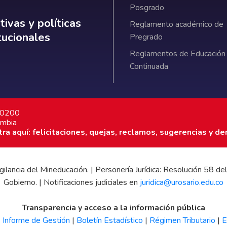
Posgrado
ativas y políticas institucionales
ivas y políticas
Reglamento académico de
itucionales
Pregrado
Reglamentos de Educación
Continuada
7 0200
ombia
a aquí: felicitaciones, quejas, reclamos, sugerencias y de
 vigilancia del Mineducación. | Personería Jurídica: Resolución 58
Gobierno. | Notificaciones judiciales en
juridica@urosario.edu.co
Transparencia y acceso a la información pública
|
Informe de Gestión
|
Boletín Estadístico
|
Régimen Tributario
|
E