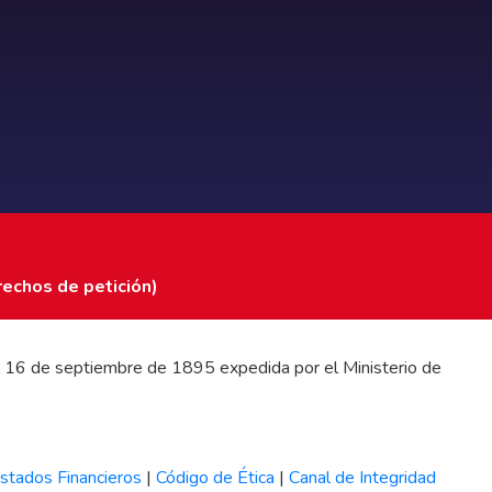
rechos de petición)
 del 16 de septiembre de 1895 expedida por el Ministerio de
stados Financieros
|
Código de Ética
|
Canal de Integridad