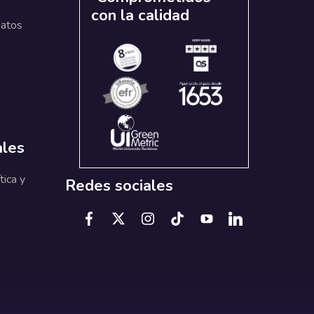
con la calidad
datos
ales
tica y
Redes sociales