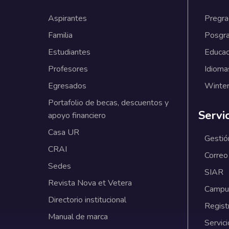
Aspirantes
Pregr
Familia
Posgr
Estudiantes
Educac
Profesores
Idioma
Egresados
Winter
Portafolio de becas, descuentos y
Servi
apoyo financiero
Casa UR
Gestió
CRAI
Correo
Sedes
SIAR
Revista Nova et Vetera
Campus
Directorio institucional
Regist
Manual de marca
Servici