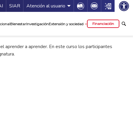
ía de servicios
Icon
Icon
Icon
AI
SIAR
Atención al usuario
cipal
Financiación
cional
Bienestar
Investigación
Extensión y sociedad
el aprender a aprender. En este curso los participantes
gnatura.