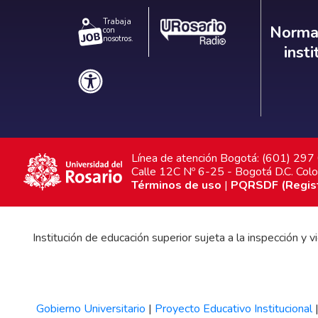
Trabaja
Norm
Normat
con
nosotros.
inst
Línea de atención Bogotá: (601) 29
Calle 12C Nº 6-25 - Bogotá D.C. Col
Términos de uso
|
PQRSDF (Registr
Institución de educación superior sujeta a la inspección y
Gobierno Universitario
|
Proyecto Educativo Institucional