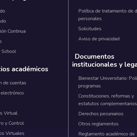
ado
Política de tratamiento de 
personales
ado
Solicitudes
ión Continua
Aviso de privacidad
s
 School
Documentos
institucionales y leg
cios académicos
Bienestar Universitario: Polí
n de cuentas
programas
 electrónico
Constituciones, reformas y
estatutos complementarios
 Virtual
Derechos pecuniarios
ro y Control
Otros reglamentos
os Virtuales
Reglamento académico de