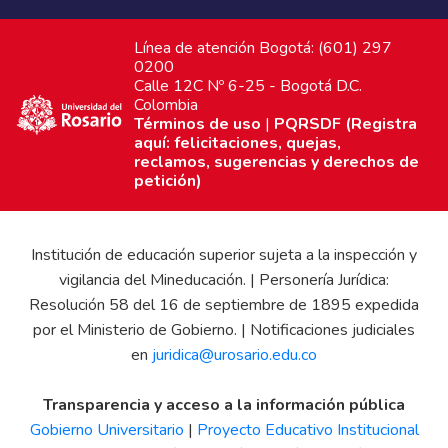
Línea de atención Bogotá: (601) 297
0200
Calle 12C Nº 6-25 - Bogotá D.C.
Colombia
Términos de uso
|
PQRSDF (Registra
aquí: felicitaciones, quejas,
reclamos, sugerencias y derechos de
petición)
Institución de educación superior sujeta a la inspección y
vigilancia del Mineducación. | Personería Jurídica:
Resolución 58 del 16 de septiembre de 1895 expedida
por el Ministerio de Gobierno. | Notificaciones judiciales
en
juridica@urosario.edu.co
Transparencia y acceso a la información pública
Gobierno Universitario
|
Proyecto Educativo Institucional