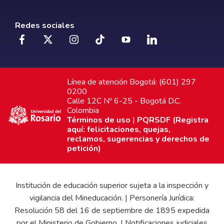
Redes sociales
Línea de atención Bogotá: (601) 297
0200
Calle 12C Nº 6-25 - Bogotá D.C.
Colombia
Términos de uso
|
PQRSDF (Registra
aquí: felicitaciones, quejas,
reclamos, sugerencias y derechos de
petición)
Institución de educación superior sujeta a la inspección y
vigilancia del Mineducación. | Personería Jurídica:
Resolución 58 del 16 de septiembre de 1895 expedida
por el Ministerio de Gobierno. | Notificaciones judiciales