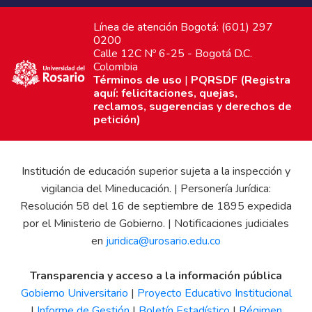
Línea de atención Bogotá: (601) 297
0200
Calle 12C Nº 6-25 - Bogotá D.C.
Colombia
Términos de uso
|
PQRSDF (Registra
aquí: felicitaciones, quejas,
reclamos, sugerencias y derechos de
petición)
Institución de educación superior sujeta a la inspección y
vigilancia del Mineducación. | Personería Jurídica:
Resolución 58 del 16 de septiembre de 1895 expedida
por el Ministerio de Gobierno. | Notificaciones judiciales
en
juridica@urosario.edu.co
Transparencia y acceso a la información pública
Gobierno Universitario
|
Proyecto Educativo Institucional
|
Informe de Gestión
|
Boletín Estadístico
|
Régimen