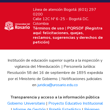
Línea de atención Bogotá: (601) 297
0200
Calle 12C Nº 6-25 - Bogotá D.C.
Colombia
Términos de uso
|
PQRSDF (Registra
aquí: felicitaciones, quejas,
reclamos, sugerencias y derechos de
petición)
Institución de educación superior sujeta a la inspección y
vigilancia del Mineducación. | Personería Jurídica:
Resolución 58 del 16 de septiembre de 1895 expedida
por el Ministerio de Gobierno. | Notificaciones judiciales
en
juridica@urosario.edu.co
Transparencia y acceso a la información pública
Gobierno Universitario
|
Proyecto Educativo Institucional
|
Informe de Gestión
|
Boletín Estadístico
|
Régimen